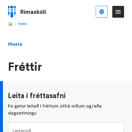
Stökkva
að
Rimaskóli
Íslenska
Va
Valmynd
meginefni
Forsíða
Fréttir
>
Hlusta
Fréttir
Leita í fréttasafni
Þú getur leitað í fréttum útfrá orðum og/eða
dagsettningu
Leitarorð